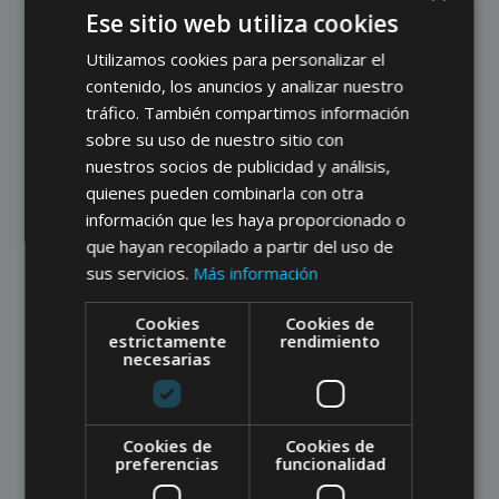
Ese sitio web utiliza cookies
Con este libro se inaugura la Biblioteca de
Gobernanza y Derechos Humanos,
Utilizamos cookies para personalizar el
contenido, los anuncios y analizar nuestro
resultado de la labor docente e
tráfico. También compartimos información
investigadora del máster. Una colección de
sobre su uso de nuestro sitio con
libros que recogerá cada año las
nuestros socios de publicidad y análisis,
colaboraciones de profesores y
quienes pueden combinarla con otra
especialistas que participan en el máster y
información que les haya proporcionado o
aquellos trabajos de investigación de
que hayan recopilado a partir del uso de
sus servicios.
Más información
nuestros alumnos que hayan alcanzado
calidad intelectual y rigor científico.
Cookies
Cookies de
estrictamente
rendimiento
necesarias
«Gobernanza democrática», primer libro de
esta colección dirigida por el catedrático de
Derecho constitucional y director del máster
Cookies de
Cookies de
Antonio Rovira, compila una serie de
preferencias
funcionalidad
estudios preocupados por la situación