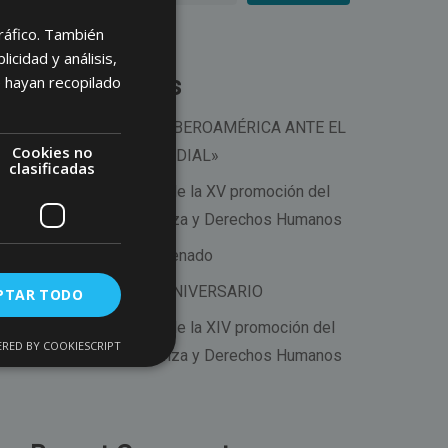
tráfico. También
cidad y análisis,
Recent Posts
 hayan recopilado
CONVERSATORIO «IBEROAMÉRICA ANTE EL
Cookies no
NUEVO ORDEN MUNDIAL»
clasificadas
Acto de graduación de la XV promoción del
Máster en Gobernanza y Derechos Humanos
El Máster visita el Senado
CELEBRACIÓN XV ANIVERSARIO
PTAR TODO
Acto de graduación de la XIV promoción del
RED BY COOKIESCRIPT
Máster en Gobernanza y Derechos Humanos