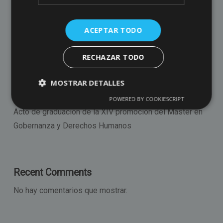
CONVERSATORIO «IBEROAMÉRICA ANTE EL NUEVO
ORDEN MUNDIAL»
ACEPTAR TODO
Acto de graduación de la XV promoción del Máster en
RECHAZAR TODO
Gobernanza y Derechos Humanos
El Máster visita el Senado
MOSTRAR DETALLES
CELEBRACIÓN XV ANIVERSARIO
POWERED BY COOKIESCRIPT
Acto de graduación de la XIV promoción del Máster en
Gobernanza y Derechos Humanos
Recent Comments
No hay comentarios que mostrar.