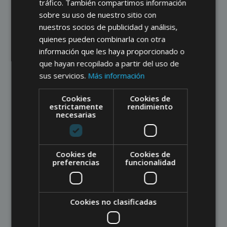
tráfico. También compartimos información
sobre su uso de nuestro sitio con
nuestros socios de publicidad y análisis,
quienes pueden combinarla con otra
información que les haya proporcionado o
que hayan recopilado a partir del uso de
Noticias
sus servicios.
Más información
Presentación del
Cookies
Cookies de
nuevo volumen,
estrictamente
rendimiento
necesarias
Poder y política
Buscar
Cookies de
Cookies de
preferencias
funcionalidad
Buscar
Cookies no clasificadas
Recent Posts